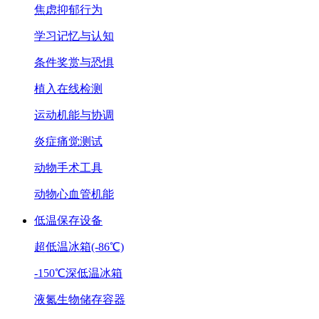
焦虑抑郁行为
学习记忆与认知
条件奖赏与恐惧
植入在线检测
运动机能与协调
炎症痛觉测试
动物手术工具
动物心血管机能
低温保存设备
超低温冰箱(-86℃)
-150℃深低温冰箱
液氮生物储存容器