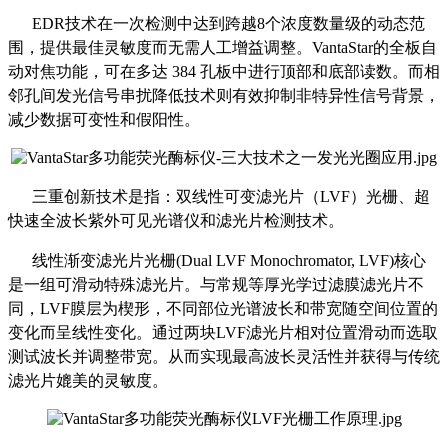
EDR技术在一次检测中达到跨越8个浓度数量级的动态范
围，提供最佳灵敏度而无需人工增益调整。VantaStar的全板自
动对焦功能，可在多达 384 孔板中进行顶部和底部读数。而相
邻孔间发光信号串扰降低技术则有效抑制非特异性信号背景，
减少数据可变性和假阳性。
三重创新技术是指：双线性可变滤光片（LVF）光栅、超
快速全波长紫外可见光谱仪和滤光片检测技术。
线性渐变滤光片光栅(Dual LVF Monochromator, LVF)核心
是一组可滑动特殊滤光片。与常规等厚光学过滤膜滤光片不
同，LVF膜层为楔形，不同部位光谱波长和带宽随空间位置的
变化而呈线性变化。通过两块LVF滤光片相对位置滑动而选取
测试波长并调整带宽。从而实现最高波长灵活性并获得与传统
滤光片媲美的灵敏度。