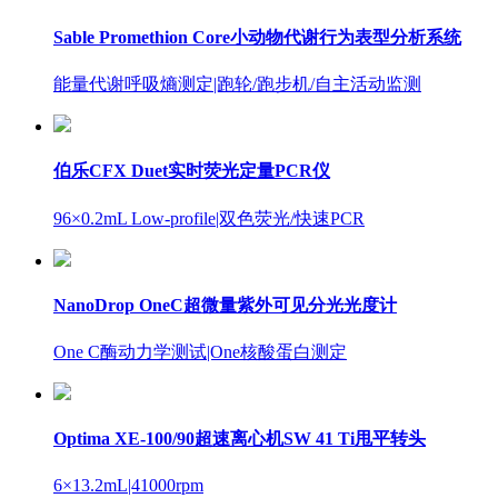
Sable Promethion Core小动物代谢行为表型分析系统
能量代谢呼吸熵测定
|跑轮/跑步机/自主活动监测
伯乐CFX Duet实时荧光定量PCR仪
96×0.2mL Low-profile
|双色荧光/快速PCR
NanoDrop OneC超微量紫外可见分光光度计
One C酶动力学测试
|One核酸蛋白测定
Optima XE-100/90超速离心机SW 41 Ti甩平转头
6×13.2mL
|41000rpm