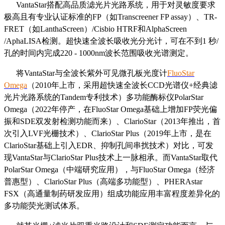
VantaStar搭配高品质滤光片光路系统，用于对灵敏度要求
极高且有专业认证标准的FP（如Transcreener FP assay）、TR-
FRET（如LanthaScreen）/Cisbio HTRF和AlphaScreen
/AphaLISA检测。超快速全波长吸收光分光计，可在不到1 秒/
孔的时间内完成220 - 1000nm波长范围吸收光谱测定。
将VantaStar与全波长紫外可见微孔板光度计
FluoStar
Omega
（2010年上市，采用超快速全波长CCD光谱仪+经典滤
光片光路系统的Tandem专利技术）多功能酶标仪PolarStar
Omega（2022年停产，在FluoStar Omega基础上增加FP荧光偏
振和SDE双发射检测功能而来）、ClarioStar（2013年推出，首
次引入LVF光栅技术）、ClarioStar Plus（2019年上市，是在
ClarioStar基础上引入EDR、抑制孔间串扰技术）对比，可发
现VantaStar与ClarioStar Plus技术上一脉相承。而VantaStar取代
PolarStar Omega（中端研究应用），与FluoStar Omega（经济
普惠型）、ClarioStar Plus（高端多功能型）、PHERAstar
FSX（高通量制药研发应用）组成功能应用丰富程度差异化的
多功能荧光测试体系。