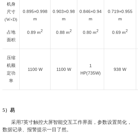
机身
0.895×0.998
0.903×0.98
0.846×0.94
0.719×0.955
尺寸
m
m
m
m
(W×D)
2
2
2
2
占地
0.89 m
0.88 m
0.80 m
0.69 m
面积
压缩
机额
1
1100 W
1100 W
938 W
HP(735W)
定功
率
5）易
采用7英寸触控大屏智能交互工作界面，参数设置简化，
数据记录、报警提示一目了然。