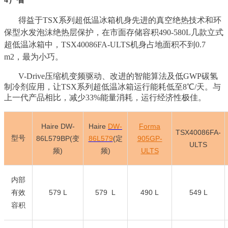
得益于TSX系列超低温冰箱机身先进的真空绝热技术和环
保型水发泡沫绝热层保护，在市面存储容积490-580L几款立式
超低温冰箱中，TSX40086FA-ULTS机身占地面积不到0.7
m2，最为小巧。
V-Drive压缩机变频驱动、改进的智能算法及低GWP碳氢
制冷剂应用，让TSX系列超低温冰箱运行能耗低至8℃/天。与
上一代产品相比，减少33%能量消耗，运行经济性极佳。
Haire DW-
Haire
DW-
Forma
TSX40086FA-
型号
86L579BP(变
86L579
(定
905GP-
ULTS
频)
频)
ULTS
内部
579 L
579 L
490 L
549 L
有效
容积