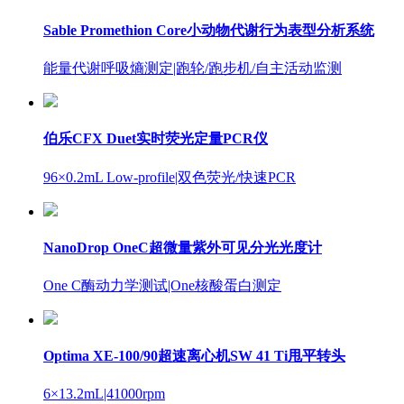
Sable Promethion Core小动物代谢行为表型分析系统
能量代谢呼吸熵测定
|跑轮/跑步机/自主活动监测
伯乐CFX Duet实时荧光定量PCR仪
96×0.2mL Low-profile
|双色荧光/快速PCR
NanoDrop OneC超微量紫外可见分光光度计
One C酶动力学测试
|One核酸蛋白测定
Optima XE-100/90超速离心机SW 41 Ti甩平转头
6×13.2mL
|41000rpm