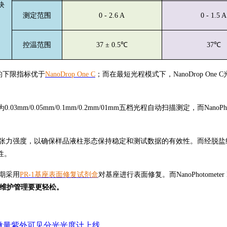
块
测定范围
0 - 2.6 A
0 - 1.5 A
控温范围
37 ± 0.5℃
37℃
度的下限指标优于
NanoDrop One C
；而在最短光程模式下，NanoDrop One 
/0.05mm/0.1mm/0.2mm/01mm五档光程自动扫描测定，而NanoPhot
面张力强度，以确保样品液柱形态保持稳定和测试数据的有效性。而经脱盐
性。
期采用
PR-1基座表面修复试剂盒
对基座进行表面修复。而NanoPhotom
0的使用维护管理要更轻松。
ght微量紫外可见分光光度计上线