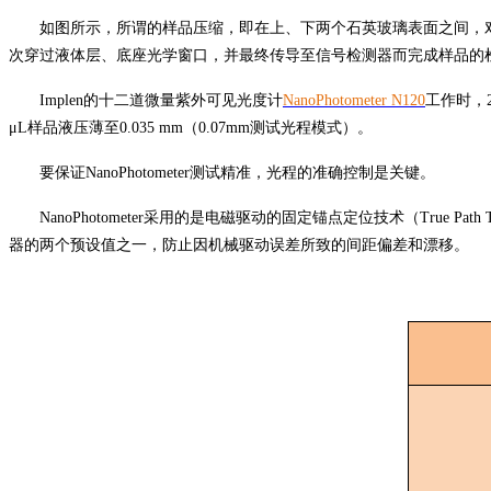
如图所示，所谓的样品压缩，即在上、下两个石英玻璃表面之间，对
次穿过液体层、底座光学窗口，并最终传导至信号检测器而完成样品的检测。其
Implen的十二道微量紫外可见光度计
NanoPhotometer N120
工作时，2
μL样品液压薄至0.035 mm（0.07mm测试
光程
模式）。
要保证NanoPhotometer测试精准，光程的准确控制是关键。
NanoPhotometer采用的是电磁驱动的固定锚点定位技术（True 
器的两个预设值之一，防止因机械驱动误差所致的间距偏差和漂移。