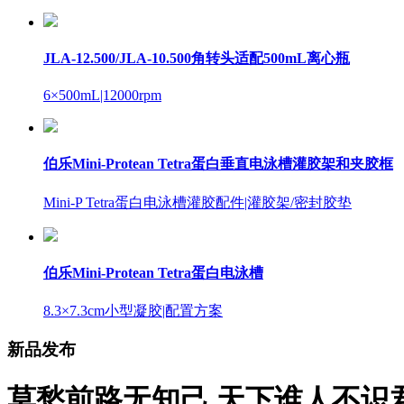
JLA-12.500/JLA-10.500角转头适配500mL离心瓶
6×500mL
|12000rpm
伯乐Mini-Protean Tetra蛋白垂直电泳槽灌胶架和夹胶框
Mini-P Tetra蛋白电泳槽灌胶配件
|灌胶架/密封胶垫
伯乐Mini-Protean Tetra蛋白电泳槽
8.3×7.3cm小型凝胶
|配置方案
新品发布
莫愁前路无知己 天下谁人不识君——