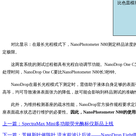
比色皿模
对比显示：在最长光程模式下，NanoPhotometer N80测定样品浓
定极限。
这两套系统的测试过程都具有光程自动调节功能。NanoDrop One C为0.03mm
处理时间
，NanoDrop One C要比NanoPhotometer N80长3秒钟。
NanoDrop在最长光程模式下测定时，需借助于液体自身足够的表
高等，均可导致液体表面张力的降低，故可能会影响到样品测试的准确
此外，为维持检测基座的疏水性能，NanoDrop官方操作规程要求定
座表面疏水状态进行维护的必要性。
因此，NanoPhotometer N8
上一篇
：SpectraMax Mini多功能荧光酶标仪新品上线
下一篇
：芳林新叶催陈叶 流水前波让后波——NanoDrop Ei