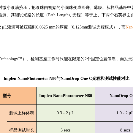
微小液滴挤压，把液珠由初始的小圆珠变成圆饼、薄膜。从样品基座中射
测试光路的长度（Path Lengths, 光程）等于上、下两个石英界面
 μL液滴可被压缩到0.0625 mm的厚度（0.125mm测试
光程
模式），而
Nan
Path Technology™）。检测基座工作时只能在限定的2个固定位置
Implen NanoPhotometer N80与NanoDrop One C光程和测试性能对比
型号
Implen NanoPhotometer N80
NanoDrop O
测试上样体积
0.3 - 2 μL
1.0 - 2 μ
样品测试时长
5 secs
8 secs